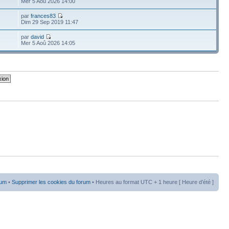
Mer 5 Aoû 2026 14:00
par
frances83
Dim 29 Sep 2019 11:47
par
david
Mer 5 Aoû 2026 14:05
rum
•
Supprimer les cookies du forum
• Heures au format UTC + 1 heure [ Heure d’été ]