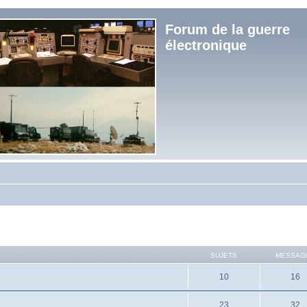
Forum de la guerre
électronique
SUJETS
MESSAG
10
16
23
32