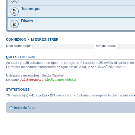
Technique
Divers
CONNEXION
•
M’ENREGISTRER
Nom d’utilisateur:
Mot de passe:
QUI EST EN LIGNE
Au total il y a
29
utilisateurs en ligne :: 1 enregistré, 0 invisible et 28 invités (d’après le 
Le record du nombre d’utilisateurs en ligne est de
2554
, le Ven 15 Aoû 2025 05:18
Utilisateurs enregistrés:
Baidu [Spider]
Légende:
Administrateurs
,
Modérateurs globaux
STATISTIQUES
76
message(s) •
41
sujet(s) •
271
membre(s) • L’utilisateur enregistré le plus récent est
Index du forum