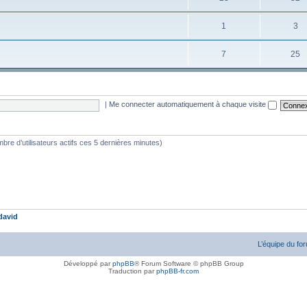
1
3
7
25
|
Me connecter automatiquement à chaque visite
nombre d’utilisateurs actifs ces 5 dernières minutes)
david
L’équipe du fo
Développé par
phpBB
® Forum Software © phpBB Group
Traduction par
phpBB-fr.com