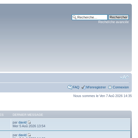
Recherche avancée
FAQ
M’enregistrer
Connexion
Nous sommes le Ven 7 Aoû 2026 14:35
ES
DERNIER MESSAGE
par
david
Mer 5 Aoû 2026 13:54
par
david