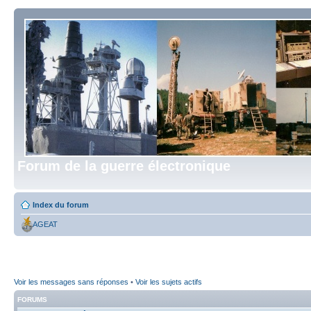
Forum de la guerre électronique
Index du forum
AGEAT
Voir les messages sans réponses
•
Voir les sujets actifs
FORUMS