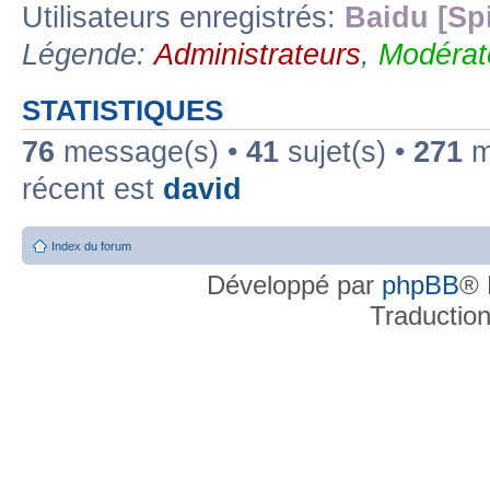
Utilisateurs enregistrés:
Baidu [Sp
Légende:
Administrateurs
,
Modérat
STATISTIQUES
76
message(s) •
41
sujet(s) •
271
me
récent est
david
Index du forum
Développé par
phpBB
® 
Traductio