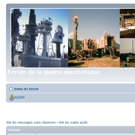
Forum de la guerre électronique
Index du forum
AGEAT
Voir les messages sans réponses
•
Voir les sujets actifs
FORUMS