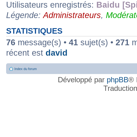
Utilisateurs enregistrés:
Baidu [Sp
Légende:
Administrateurs
,
Modérat
STATISTIQUES
76
message(s) •
41
sujet(s) •
271
me
récent est
david
Index du forum
Développé par
phpBB
® 
Traductio