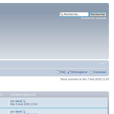
Recherche avancée
FAQ
M’enregistrer
Connexion
Nous sommes le Ven 7 Aoû 2026 21:43
ES
DERNIER MESSAGE
par
david
Mer 5 Aoû 2026 13:54
par
david