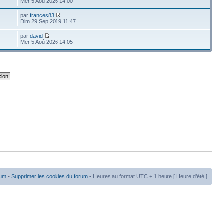
Mer 5 Aoû 2026 14:00
par
frances83
Dim 29 Sep 2019 11:47
par
david
Mer 5 Aoû 2026 14:05
rum
•
Supprimer les cookies du forum
• Heures au format UTC + 1 heure [ Heure d’été ]