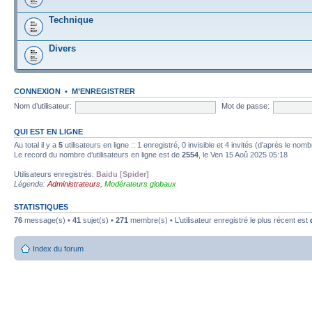
Technique
Divers
CONNEXION
•
M’ENREGISTRER
Nom d’utilisateur:
Mot de passe:
QUI EST EN LIGNE
Au total il y a
5
utilisateurs en ligne :: 1 enregistré, 0 invisible et 4 invités (d’après le nom
Le record du nombre d’utilisateurs en ligne est de
2554
, le Ven 15 Aoû 2025 05:18
Utilisateurs enregistrés:
Baidu [Spider]
Légende:
Administrateurs
,
Modérateurs globaux
STATISTIQUES
76
message(s) •
41
sujet(s) •
271
membre(s) • L’utilisateur enregistré le plus récent est
Index du forum