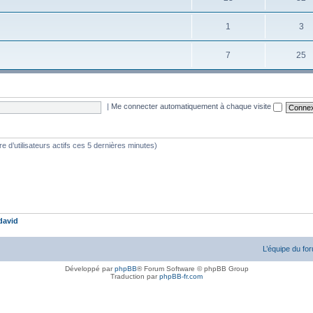
1
3
7
25
|
Me connecter automatiquement à chaque visite
bre d’utilisateurs actifs ces 5 dernières minutes)
david
L’équipe du fo
Développé par
phpBB
® Forum Software © phpBB Group
Traduction par
phpBB-fr.com