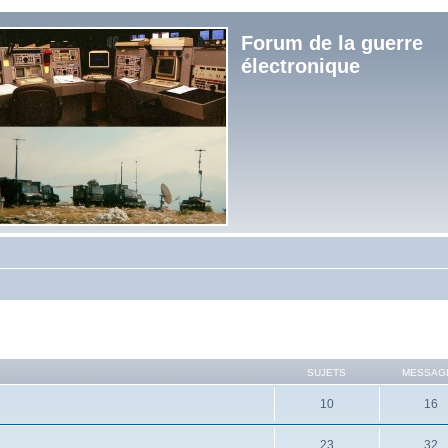
Forum de la guerre
électronique
SUJETS
MESSAG
10
16
23
32