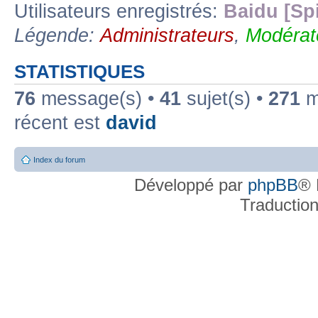
Utilisateurs enregistrés:
Baidu [Sp
Légende:
Administrateurs
,
Modérat
STATISTIQUES
76
message(s) •
41
sujet(s) •
271
me
récent est
david
Index du forum
Développé par
phpBB
® 
Traductio