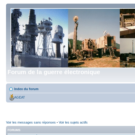
Forum de la guerre électronique
Index du forum
AGEAT
Voir les messages sans réponses
•
Voir les sujets actifs
FORUMS