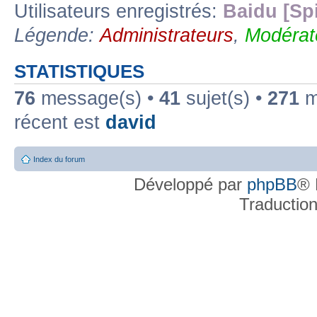
Utilisateurs enregistrés:
Baidu [Sp
Légende:
Administrateurs
,
Modérat
STATISTIQUES
76
message(s) •
41
sujet(s) •
271
me
récent est
david
Index du forum
Développé par
phpBB
® 
Traductio