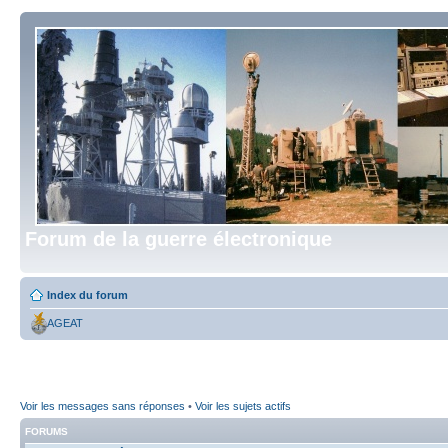
Forum de la guerre électronique
Index du forum
AGEAT
Voir les messages sans réponses
•
Voir les sujets actifs
FORUMS