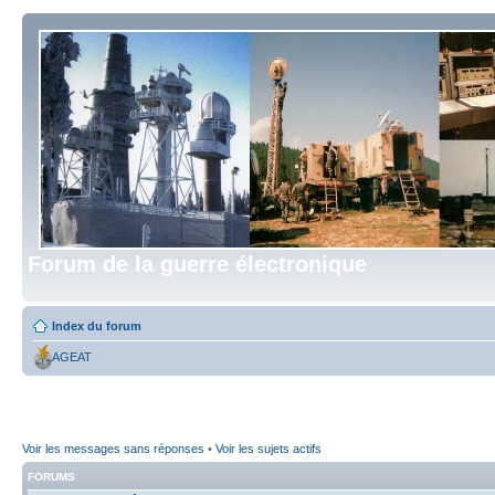
Forum de la guerre électronique
Index du forum
AGEAT
Voir les messages sans réponses
•
Voir les sujets actifs
FORUMS