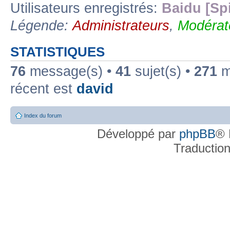
Utilisateurs enregistrés:
Baidu [Sp
Légende:
Administrateurs
,
Modérat
STATISTIQUES
76
message(s) •
41
sujet(s) •
271
me
récent est
david
Index du forum
Développé par
phpBB
® 
Traductio