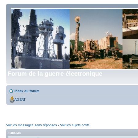
Forum de la guerre électronique
Index du forum
AGEAT
Voir les messages sans réponses
•
Voir les sujets actifs
FORUMS