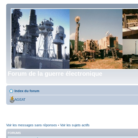
Forum de la guerre électronique
Index du forum
AGEAT
Voir les messages sans réponses
•
Voir les sujets actifs
FORUMS