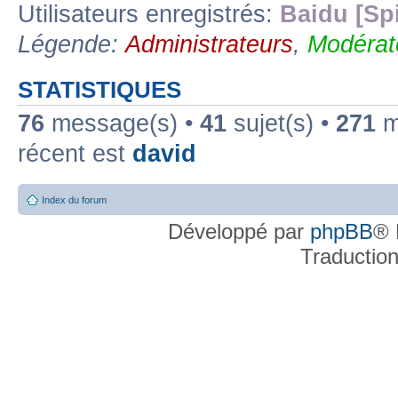
Utilisateurs enregistrés:
Baidu [Sp
Légende:
Administrateurs
,
Modérat
STATISTIQUES
76
message(s) •
41
sujet(s) •
271
me
récent est
david
Index du forum
Développé par
phpBB
® 
Traductio