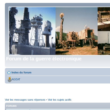
Forum de la guerre électronique
Index du forum
AGEAT
Voir les messages sans réponses
•
Voir les sujets actifs
FORUMS