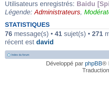
Utilisateurs enregistrés:
Baidu [Sp
Légende:
Administrateurs
,
Modérat
STATISTIQUES
76
message(s) •
41
sujet(s) •
271
me
récent est
david
Index du forum
Développé par
phpBB
® 
Traductio