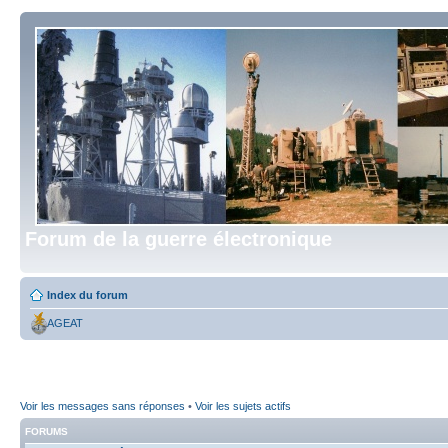
Forum de la guerre électronique
Index du forum
AGEAT
Voir les messages sans réponses
•
Voir les sujets actifs
FORUMS