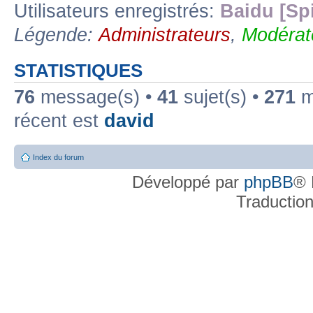
Utilisateurs enregistrés:
Baidu [Sp
Légende:
Administrateurs
,
Modérat
STATISTIQUES
76
message(s) •
41
sujet(s) •
271
me
récent est
david
Index du forum
Développé par
phpBB
® 
Traductio