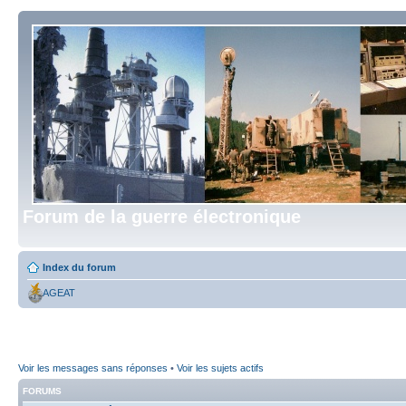
Forum de la guerre électronique
Index du forum
AGEAT
Voir les messages sans réponses
•
Voir les sujets actifs
FORUMS