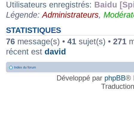
Utilisateurs enregistrés:
Baidu [Sp
Légende:
Administrateurs
,
Modérat
STATISTIQUES
76
message(s) •
41
sujet(s) •
271
me
récent est
david
Index du forum
Développé par
phpBB
® 
Traductio