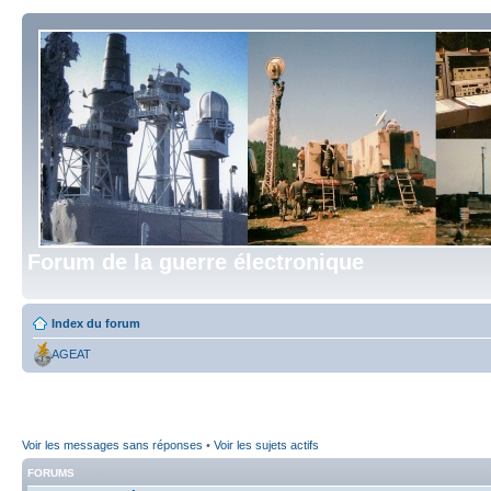
Forum de la guerre électronique
Index du forum
AGEAT
Voir les messages sans réponses
•
Voir les sujets actifs
FORUMS