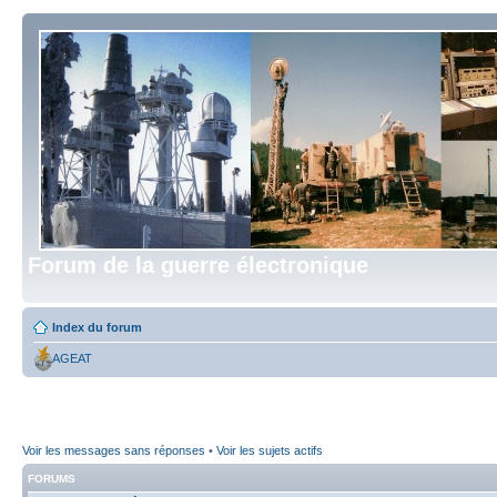
Forum de la guerre électronique
Index du forum
AGEAT
Voir les messages sans réponses
•
Voir les sujets actifs
FORUMS