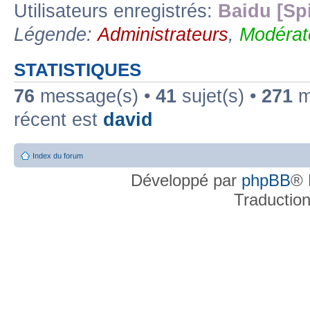
Utilisateurs enregistrés:
Baidu [Sp
Légende:
Administrateurs
,
Modérat
STATISTIQUES
76
message(s) •
41
sujet(s) •
271
me
récent est
david
Index du forum
Développé par
phpBB
® 
Traductio