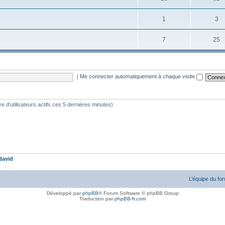
1
3
7
25
|
Me connecter automatiquement à chaque visite
bre d’utilisateurs actifs ces 5 dernières minutes)
david
L’équipe du fo
Développé par
phpBB
® Forum Software © phpBB Group
Traduction par
phpBB-fr.com