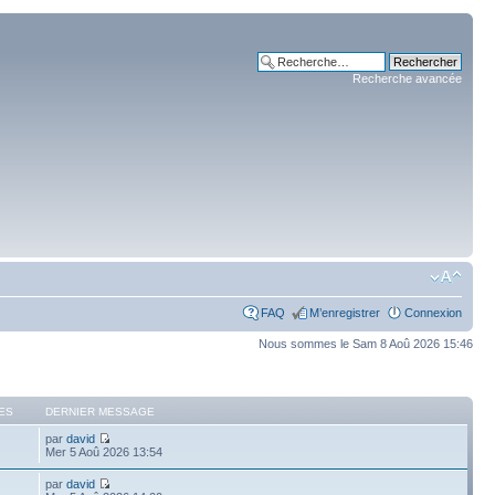
Recherche avancée
FAQ
M’enregistrer
Connexion
Nous sommes le Sam 8 Aoû 2026 15:46
ES
DERNIER MESSAGE
par
david
Mer 5 Aoû 2026 13:54
par
david