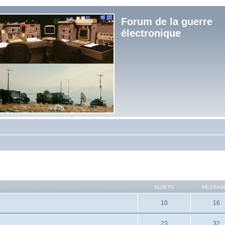
Forum de la guerre
électronique
SUJETS
MESSAG
10
16
23
32