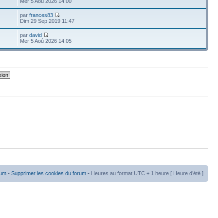
Mer 5 Aoû 2026 14:00
par
frances83
Dim 29 Sep 2019 11:47
par
david
Mer 5 Aoû 2026 14:05
rum
•
Supprimer les cookies du forum
• Heures au format UTC + 1 heure [ Heure d’été ]