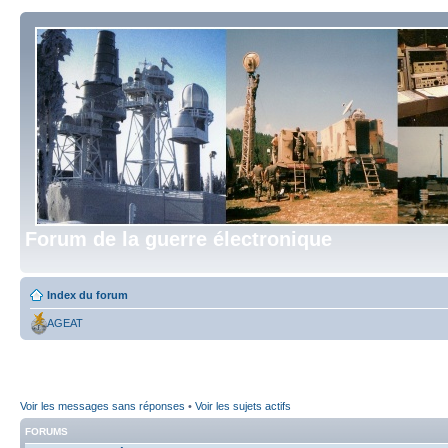
Forum de la guerre électronique
Index du forum
AGEAT
Voir les messages sans réponses
•
Voir les sujets actifs
FORUMS