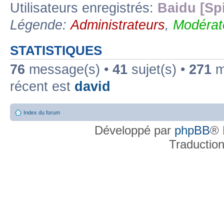
Utilisateurs enregistrés:
Baidu [Sp
Légende:
Administrateurs
,
Modérat
STATISTIQUES
76
message(s) •
41
sujet(s) •
271
me
récent est
david
Index du forum
Développé par
phpBB
® 
Traductio