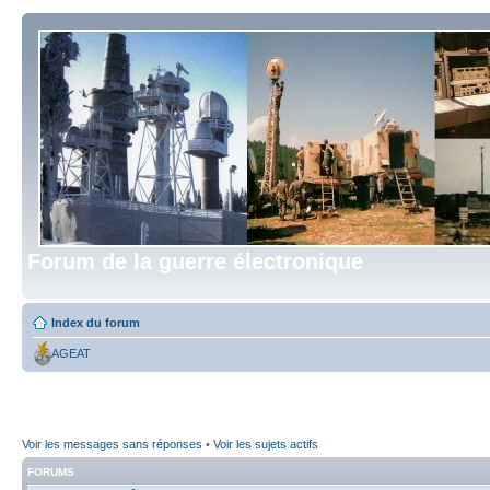
Forum de la guerre électronique
Index du forum
AGEAT
Voir les messages sans réponses
•
Voir les sujets actifs
FORUMS