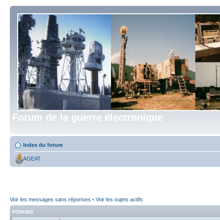
Forum de la guerre électronique
Index du forum
AGEAT
Voir les messages sans réponses
•
Voir les sujets actifs
FORUMS