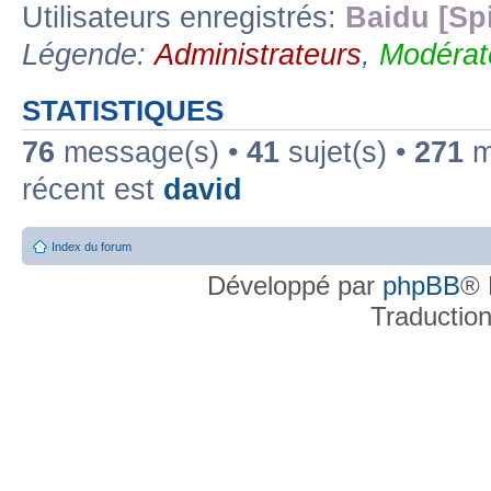
Utilisateurs enregistrés:
Baidu [Sp
Légende:
Administrateurs
,
Modérat
STATISTIQUES
76
message(s) •
41
sujet(s) •
271
me
récent est
david
Index du forum
Développé par
phpBB
® 
Traductio