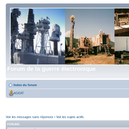
Forum de la guerre électronique
Index du forum
AGEAT
Voir les messages sans réponses
•
Voir les sujets actifs
FORUMS