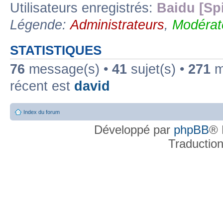
Utilisateurs enregistrés:
Baidu [Sp
Légende:
Administrateurs
,
Modérat
STATISTIQUES
76
message(s) •
41
sujet(s) •
271
me
récent est
david
Index du forum
Développé par
phpBB
® 
Traductio