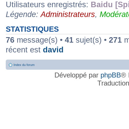
Utilisateurs enregistrés:
Baidu [Sp
Légende:
Administrateurs
,
Modérat
STATISTIQUES
76
message(s) •
41
sujet(s) •
271
me
récent est
david
Index du forum
Développé par
phpBB
® 
Traductio