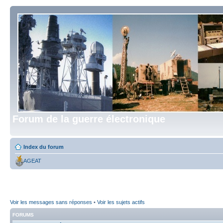
Forum de la guerre électronique
Index du forum
AGEAT
Voir les messages sans réponses
•
Voir les sujets actifs
FORUMS