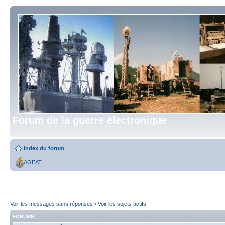
Forum de la guerre électronique
Index du forum
AGEAT
Voir les messages sans réponses
•
Voir les sujets actifs
FORUMS