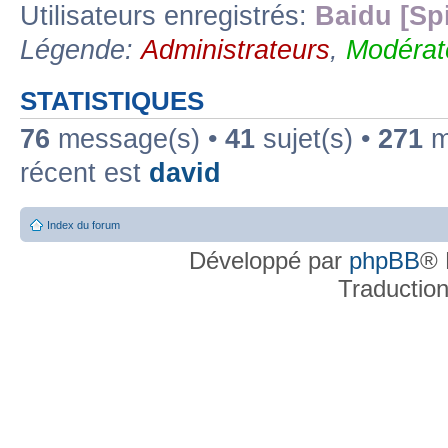
Utilisateurs enregistrés:
Baidu [Sp
Légende:
Administrateurs
,
Modérat
STATISTIQUES
76
message(s) •
41
sujet(s) •
271
me
récent est
david
Index du forum
Développé par
phpBB
® 
Traductio