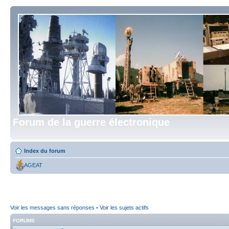
Forum de la guerre électronique
Index du forum
AGEAT
Voir les messages sans réponses
•
Voir les sujets actifs
FORUMS