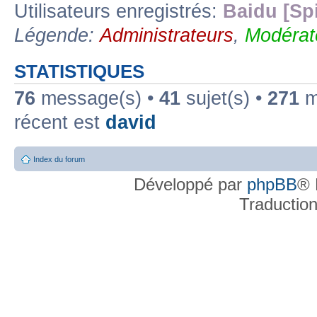
Utilisateurs enregistrés:
Baidu [Sp
Légende:
Administrateurs
,
Modérat
STATISTIQUES
76
message(s) •
41
sujet(s) •
271
me
récent est
david
Index du forum
Développé par
phpBB
® 
Traductio