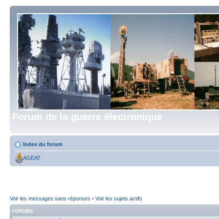
Forum de la guerre électronique
Index du forum
AGEAT
Voir les messages sans réponses
•
Voir les sujets actifs
FORUMS