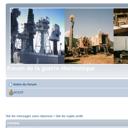
Forum de la guerre électronique
Index du forum
AGEAT
Voir les messages sans réponses
•
Voir les sujets actifs
FORUMS