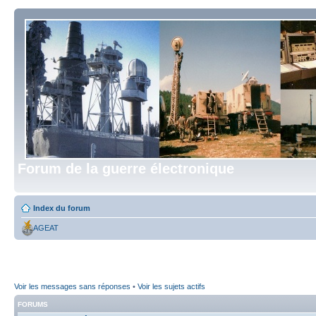
Forum de la guerre électronique
Index du forum
AGEAT
Voir les messages sans réponses
•
Voir les sujets actifs
FORUMS