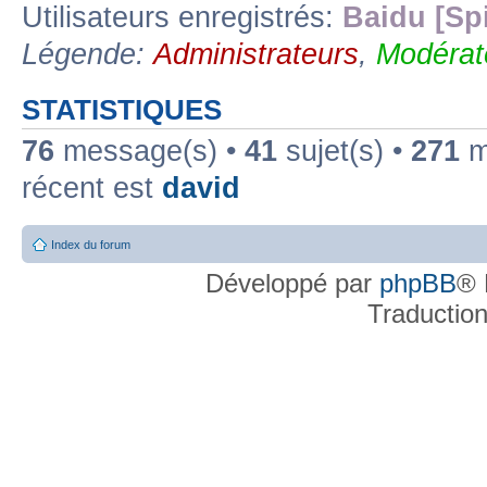
Utilisateurs enregistrés:
Baidu [Sp
Légende:
Administrateurs
,
Modérat
STATISTIQUES
76
message(s) •
41
sujet(s) •
271
me
récent est
david
Index du forum
Développé par
phpBB
® 
Traductio