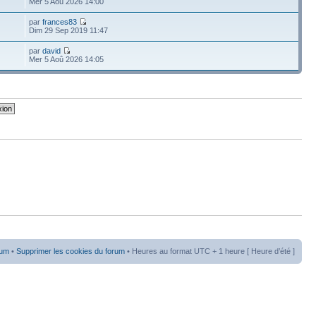
Mer 5 Aoû 2026 14:00
par
frances83
Dim 29 Sep 2019 11:47
par
david
Mer 5 Aoû 2026 14:05
rum
•
Supprimer les cookies du forum
• Heures au format UTC + 1 heure [ Heure d’été ]