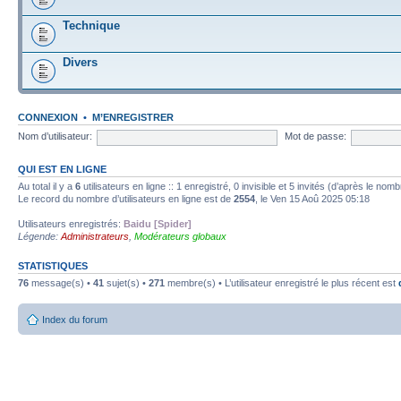
Technique
Divers
CONNEXION
•
M’ENREGISTRER
Nom d’utilisateur:
Mot de passe:
QUI EST EN LIGNE
Au total il y a
6
utilisateurs en ligne :: 1 enregistré, 0 invisible et 5 invités (d’après le nom
Le record du nombre d’utilisateurs en ligne est de
2554
, le Ven 15 Aoû 2025 05:18
Utilisateurs enregistrés:
Baidu [Spider]
Légende:
Administrateurs
,
Modérateurs globaux
STATISTIQUES
76
message(s) •
41
sujet(s) •
271
membre(s) • L’utilisateur enregistré le plus récent est
Index du forum