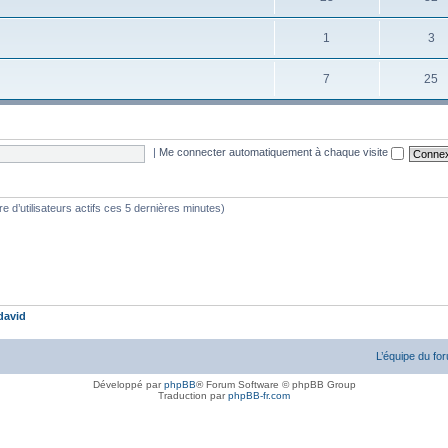
1
3
7
25
|
Me connecter automatiquement à chaque visite
bre d’utilisateurs actifs ces 5 dernières minutes)
david
L’équipe du fo
Développé par
phpBB
® Forum Software © phpBB Group
Traduction par
phpBB-fr.com