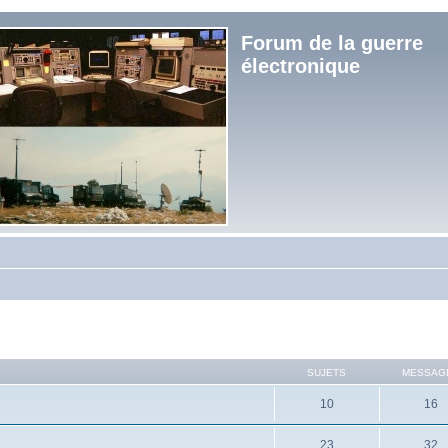
Forum de la guerre
électronique
SUJETS
MESSAG
10
16
23
32