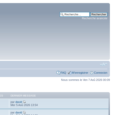
Recherche avancée
FAQ
M’enregistrer
Connexion
Nous sommes le Ven 7 Aoû 2026 00:09
ES
DERNIER MESSAGE
par
david
Mer 5 Aoû 2026 13:54
par
david