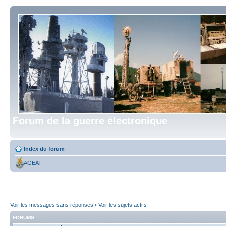
Forum de la guerre électronique
Index du forum
AGEAT
Voir les messages sans réponses
•
Voir les sujets actifs
FORUMS