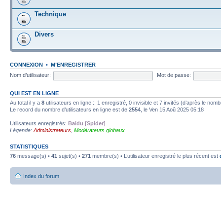
Technique
Divers
CONNEXION
•
M’ENREGISTRER
Nom d’utilisateur:
Mot de passe:
QUI EST EN LIGNE
Au total il y a
8
utilisateurs en ligne :: 1 enregistré, 0 invisible et 7 invités (d’après le nom
Le record du nombre d’utilisateurs en ligne est de
2554
, le Ven 15 Aoû 2025 05:18
Utilisateurs enregistrés:
Baidu [Spider]
Légende:
Administrateurs
,
Modérateurs globaux
STATISTIQUES
76
message(s) •
41
sujet(s) •
271
membre(s) • L’utilisateur enregistré le plus récent est
Index du forum