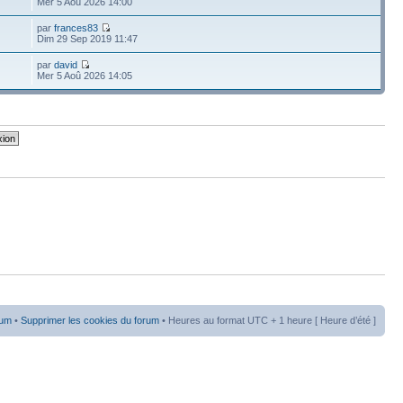
Mer 5 Aoû 2026 14:00
par
frances83
Dim 29 Sep 2019 11:47
par
david
Mer 5 Aoû 2026 14:05
rum
•
Supprimer les cookies du forum
• Heures au format UTC + 1 heure [ Heure d’été ]