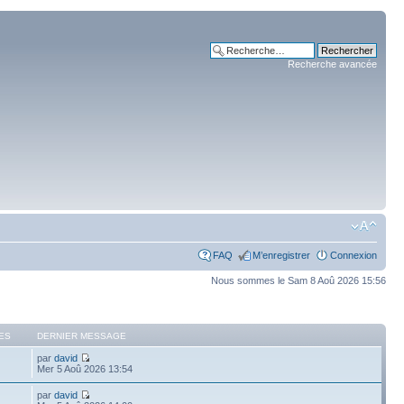
Recherche avancée
FAQ
M’enregistrer
Connexion
Nous sommes le Sam 8 Aoû 2026 15:56
ES
DERNIER MESSAGE
par
david
Mer 5 Aoû 2026 13:54
par
david