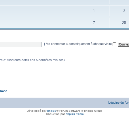
1
3
7
25
|
Me connecter automatiquement à chaque visite
bre d’utilisateurs actifs ces 5 dernières minutes)
david
L’équipe du fo
Développé par
phpBB
® Forum Software © phpBB Group
Traduction par
phpBB-fr.com