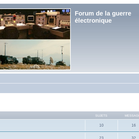
Forum de la guerre
électronique
SUJETS
MESSAG
10
16
23
32