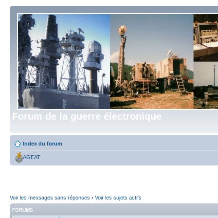
Forum de la guerre électronique
Index du forum
AGEAT
Voir les messages sans réponses
•
Voir les sujets actifs
FORUMS