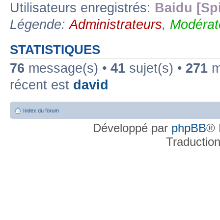
Utilisateurs enregistrés:
Baidu [Sp
Légende:
Administrateurs
,
Modérat
STATISTIQUES
76
message(s) •
41
sujet(s) •
271
me
récent est
david
Index du forum
Développé par
phpBB
® 
Traductio