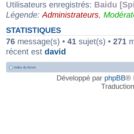
Utilisateurs enregistrés:
Baidu [Sp
Légende:
Administrateurs
,
Modérat
STATISTIQUES
76
message(s) •
41
sujet(s) •
271
me
récent est
david
Index du forum
Développé par
phpBB
® 
Traductio