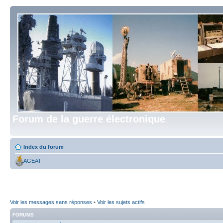
Forum de la guerre électronique
Index du forum
AGEAT
Voir les messages sans réponses
•
Voir les sujets actifs
FORUMS