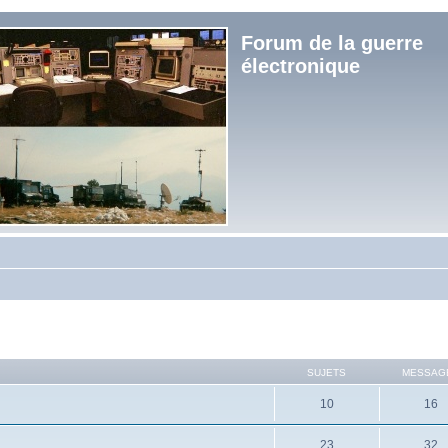
Forum de la guerre
électronique
SUJETS
MESSAG
10
16
23
32