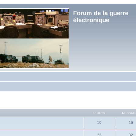
Forum de la guerre
électronique
SUJETS
MESSAG
10
16
23
32