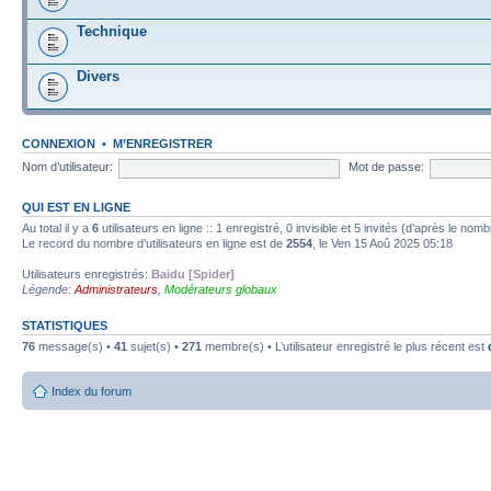
Technique
Divers
CONNEXION
•
M’ENREGISTRER
Nom d’utilisateur:
Mot de passe:
QUI EST EN LIGNE
Au total il y a
6
utilisateurs en ligne :: 1 enregistré, 0 invisible et 5 invités (d’après le nom
Le record du nombre d’utilisateurs en ligne est de
2554
, le Ven 15 Aoû 2025 05:18
Utilisateurs enregistrés:
Baidu [Spider]
Légende:
Administrateurs
,
Modérateurs globaux
STATISTIQUES
76
message(s) •
41
sujet(s) •
271
membre(s) • L’utilisateur enregistré le plus récent est
Index du forum