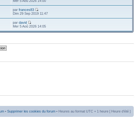
Mer 5 Aoû 2026 14:00
par
frances83
Dim 29 Sep 2019 11:47
par
david
Mer 5 Aoû 2026 14:05
rum
•
Supprimer les cookies du forum
• Heures au format UTC + 1 heure [ Heure d’été ]