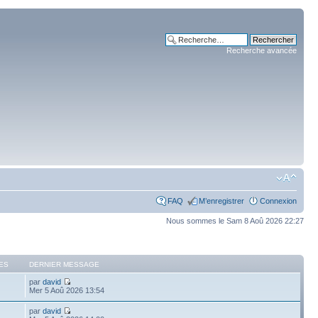
Recherche avancée
FAQ
M’enregistrer
Connexion
Nous sommes le Sam 8 Aoû 2026 22:27
ES
DERNIER MESSAGE
par
david
Mer 5 Aoû 2026 13:54
par
david