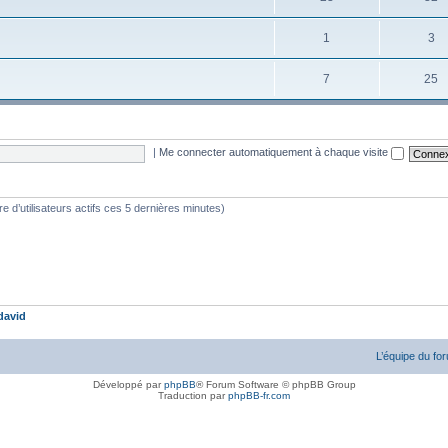
1
3
7
25
|
Me connecter automatiquement à chaque visite
bre d’utilisateurs actifs ces 5 dernières minutes)
david
L’équipe du fo
Développé par
phpBB
® Forum Software © phpBB Group
Traduction par
phpBB-fr.com