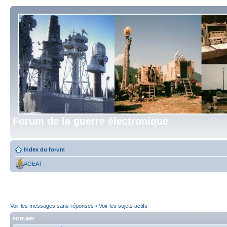
Forum de la guerre électronique
Index du forum
AGEAT
Voir les messages sans réponses
•
Voir les sujets actifs
FORUMS