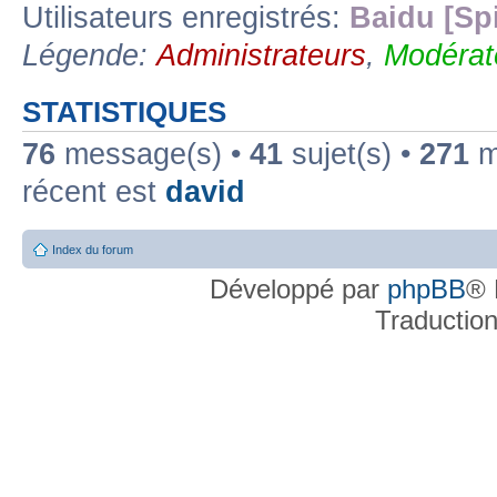
Utilisateurs enregistrés:
Baidu [Sp
Légende:
Administrateurs
,
Modérat
STATISTIQUES
76
message(s) •
41
sujet(s) •
271
me
récent est
david
Index du forum
Développé par
phpBB
® 
Traductio