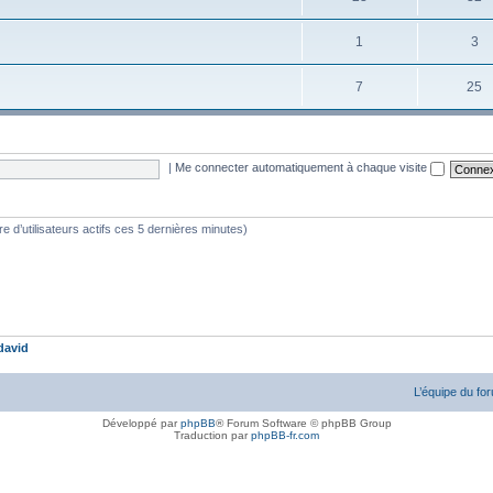
1
3
7
25
|
Me connecter automatiquement à chaque visite
bre d’utilisateurs actifs ces 5 dernières minutes)
david
L’équipe du fo
Développé par
phpBB
® Forum Software © phpBB Group
Traduction par
phpBB-fr.com