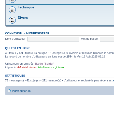
Technique
Divers
CONNEXION
•
M’ENREGISTRER
Nom d’utilisateur:
Mot de passe:
QUI EST EN LIGNE
Au total il y a
9
utilisateurs en ligne :: 1 enregistré, 0 invisible et 8 invités (d’après le nom
Le record du nombre d’utilisateurs en ligne est de
2554
, le Ven 15 Aoû 2025 05:18
Utilisateurs enregistrés:
Baidu [Spider]
Légende:
Administrateurs
,
Modérateurs globaux
STATISTIQUES
76
message(s) •
41
sujet(s) •
271
membre(s) • L’utilisateur enregistré le plus récent est
Index du forum