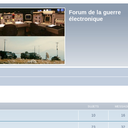
Forum de la guerre
électronique
SUJETS
MESSAG
10
16
23
32