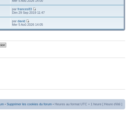
Mer 5 Aoû 2026 14:00
par
frances83
Dim 29 Sep 2019 11:47
par
david
Mer 5 Aoû 2026 14:05
rum
•
Supprimer les cookies du forum
• Heures au format UTC + 1 heure [ Heure d’été ]