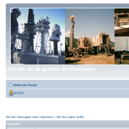
Forum de la guerre électronique
Index du forum
AGEAT
Voir les messages sans réponses
•
Voir les sujets actifs
FORUMS