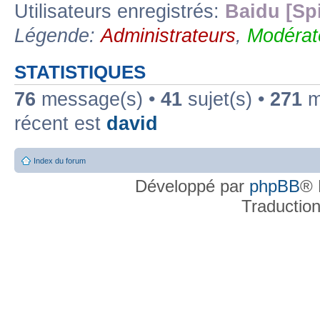
Utilisateurs enregistrés:
Baidu [Sp
Légende:
Administrateurs
,
Modérat
STATISTIQUES
76
message(s) •
41
sujet(s) •
271
me
récent est
david
Index du forum
Développé par
phpBB
® 
Traductio