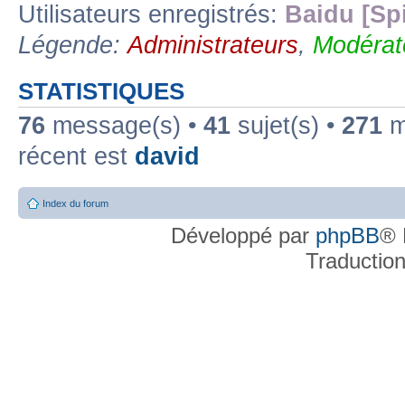
Utilisateurs enregistrés:
Baidu [Sp
Légende:
Administrateurs
,
Modérat
STATISTIQUES
76
message(s) •
41
sujet(s) •
271
me
récent est
david
Index du forum
Développé par
phpBB
® 
Traductio