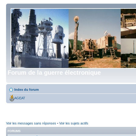
Forum de la guerre électronique
Index du forum
AGEAT
Voir les messages sans réponses
•
Voir les sujets actifs
FORUMS