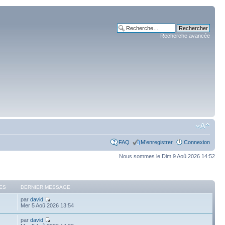
Recherche avancée
FAQ
M’enregistrer
Connexion
Nous sommes le Dim 9 Aoû 2026 14:52
ES
DERNIER MESSAGE
par
david
Mer 5 Aoû 2026 13:54
par
david