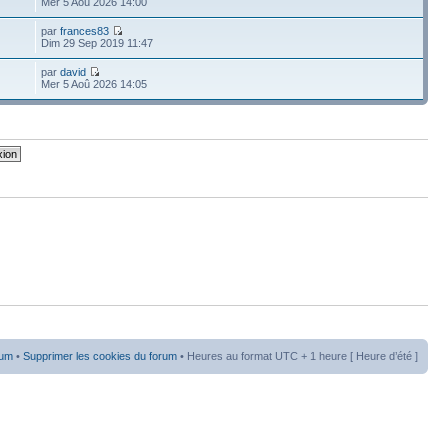
Mer 5 Aoû 2026 14:00
par
frances83
Dim 29 Sep 2019 11:47
par
david
Mer 5 Aoû 2026 14:05
rum
•
Supprimer les cookies du forum
• Heures au format UTC + 1 heure [ Heure d’été ]