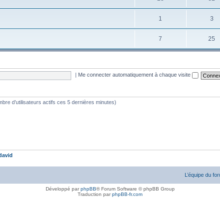
1
3
7
25
|
Me connecter automatiquement à chaque visite
nombre d’utilisateurs actifs ces 5 dernières minutes)
david
L’équipe du fo
Développé par
phpBB
® Forum Software © phpBB Group
Traduction par
phpBB-fr.com