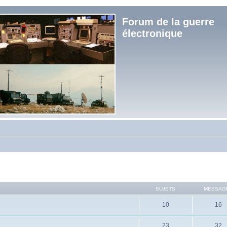
Forum de la guerre
électronique
SUJETS
MESSAG
10
16
23
32