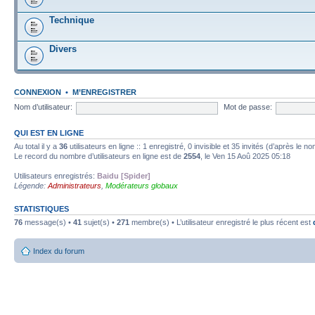
Technique
Divers
CONNEXION
•
M’ENREGISTRER
Nom d’utilisateur:
Mot de passe:
QUI EST EN LIGNE
Au total il y a
36
utilisateurs en ligne :: 1 enregistré, 0 invisible et 35 invités (d’après le 
Le record du nombre d’utilisateurs en ligne est de
2554
, le Ven 15 Aoû 2025 05:18
Utilisateurs enregistrés:
Baidu [Spider]
Légende:
Administrateurs
,
Modérateurs globaux
STATISTIQUES
76
message(s) •
41
sujet(s) •
271
membre(s) • L’utilisateur enregistré le plus récent est
Index du forum