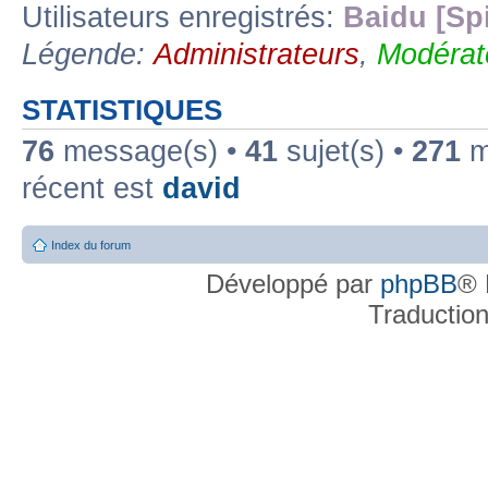
Utilisateurs enregistrés:
Baidu [Sp
Légende:
Administrateurs
,
Modérat
STATISTIQUES
76
message(s) •
41
sujet(s) •
271
me
récent est
david
Index du forum
Développé par
phpBB
® 
Traductio