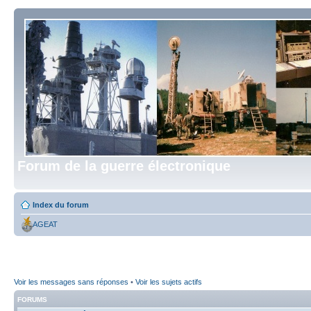
Forum de la guerre électronique
Index du forum
AGEAT
Voir les messages sans réponses
•
Voir les sujets actifs
FORUMS