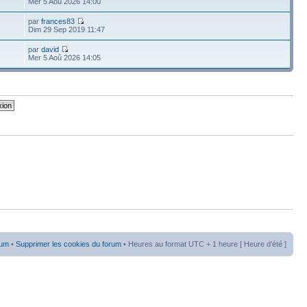
Mer 5 Aoû 2026 14:00
par
frances83
Dim 29 Sep 2019 11:47
par
david
Mer 5 Aoû 2026 14:05
rum
•
Supprimer les cookies du forum
• Heures au format UTC + 1 heure [ Heure d’été ]