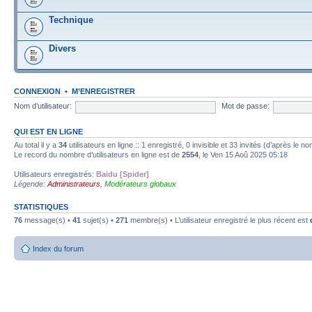
Technique
Divers
CONNEXION
•
M’ENREGISTRER
Nom d’utilisateur:
Mot de passe:
QUI EST EN LIGNE
Au total il y a
34
utilisateurs en ligne :: 1 enregistré, 0 invisible et 33 invités (d’après le 
Le record du nombre d’utilisateurs en ligne est de
2554
, le Ven 15 Aoû 2025 05:18
Utilisateurs enregistrés:
Baidu [Spider]
Légende:
Administrateurs
,
Modérateurs globaux
STATISTIQUES
76
message(s) •
41
sujet(s) •
271
membre(s) • L’utilisateur enregistré le plus récent est
Index du forum