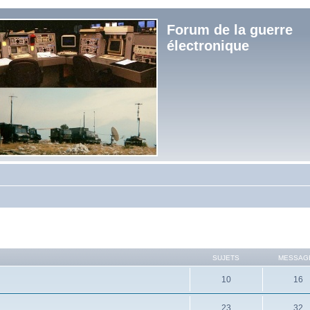
Forum de la guerre
électronique
SUJETS
MESSAG
10
16
23
32