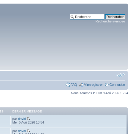
Recherche avancée
FAQ
M’enregistrer
Connexion
Nous sommes le Dim 9 Aoû 2026 15:24
ES
DERNIER MESSAGE
par
david
Mer 5 Aoû 2026 13:54
par
david