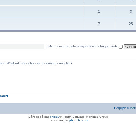
1
3
7
25
|
Me connecter automatiquement à chaque visite
nombre d’utilisateurs actifs ces 5 dernières minutes)
david
L’équipe du fo
Développé par
phpBB
® Forum Software © phpBB Group
Traduction par
phpBB-fr.com