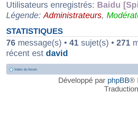
Utilisateurs enregistrés:
Baidu [Sp
Légende:
Administrateurs
,
Modérat
STATISTIQUES
76
message(s) •
41
sujet(s) •
271
me
récent est
david
Index du forum
Développé par
phpBB
® 
Traductio