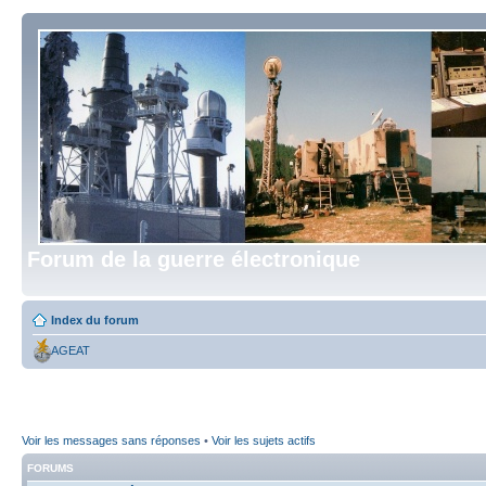
Forum de la guerre électronique
Index du forum
AGEAT
Voir les messages sans réponses
•
Voir les sujets actifs
FORUMS