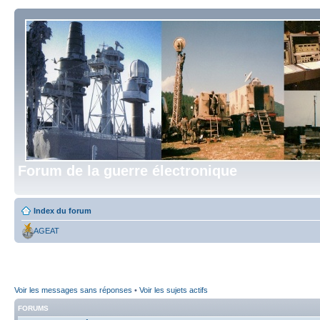
Forum de la guerre électronique
Index du forum
AGEAT
Voir les messages sans réponses
•
Voir les sujets actifs
FORUMS