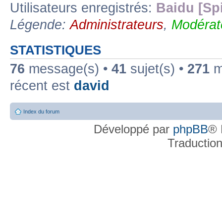
Utilisateurs enregistrés:
Baidu [Sp
Légende:
Administrateurs
,
Modérat
STATISTIQUES
76
message(s) •
41
sujet(s) •
271
me
récent est
david
Index du forum
Développé par
phpBB
® 
Traductio