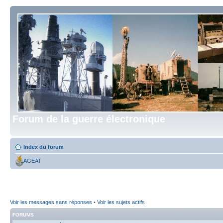
Forum de la guerre électronique
Index du forum
AGEAT
Voir les messages sans réponses
•
Voir les sujets actifs
FORUMS