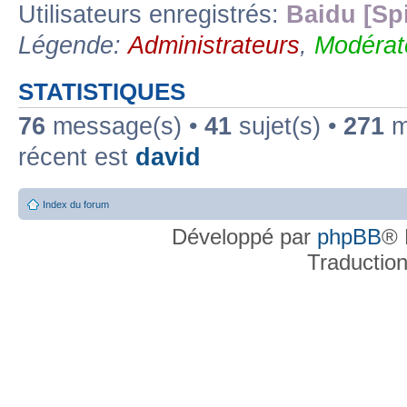
Utilisateurs enregistrés:
Baidu [Sp
Légende:
Administrateurs
,
Modérat
STATISTIQUES
76
message(s) •
41
sujet(s) •
271
me
récent est
david
Index du forum
Développé par
phpBB
® 
Traductio