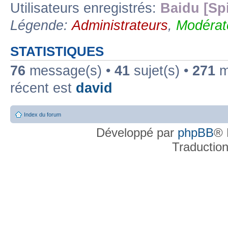
Utilisateurs enregistrés:
Baidu [Sp
Légende:
Administrateurs
,
Modérat
STATISTIQUES
76
message(s) •
41
sujet(s) •
271
me
récent est
david
Index du forum
Développé par
phpBB
® 
Traductio