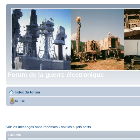
Forum de la guerre électronique
Index du forum
AGEAT
Voir les messages sans réponses
•
Voir les sujets actifs
FORUMS