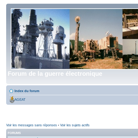
Forum de la guerre électronique
Index du forum
AGEAT
Voir les messages sans réponses
•
Voir les sujets actifs
FORUMS