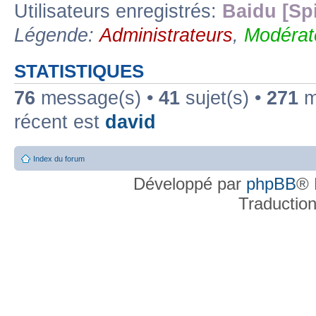
Utilisateurs enregistrés:
Baidu [Sp
Légende:
Administrateurs
,
Modérat
STATISTIQUES
76
message(s) •
41
sujet(s) •
271
me
récent est
david
Index du forum
Développé par
phpBB
® 
Traductio