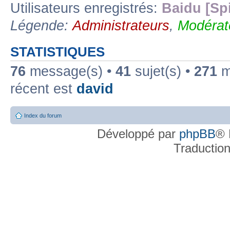
Utilisateurs enregistrés:
Baidu [Sp
Légende:
Administrateurs
,
Modérat
STATISTIQUES
76
message(s) •
41
sujet(s) •
271
me
récent est
david
Index du forum
Développé par
phpBB
® 
Traductio