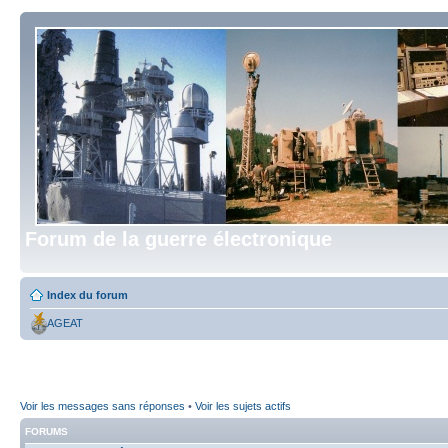
Forum de la guerre électronique
Index du forum
AGEAT
Voir les messages sans réponses
•
Voir les sujets actifs
FORUMS