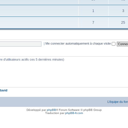
1
3
7
25
|
Me connecter automatiquement à chaque visite
bre d’utilisateurs actifs ces 5 dernières minutes)
david
L’équipe du fo
Développé par
phpBB
® Forum Software © phpBB Group
Traduction par
phpBB-fr.com