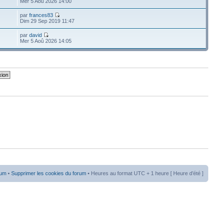
Mer 5 Aoû 2026 14:00
par
frances83
Dim 29 Sep 2019 11:47
par
david
Mer 5 Aoû 2026 14:05
rum
•
Supprimer les cookies du forum
• Heures au format UTC + 1 heure [ Heure d’été ]