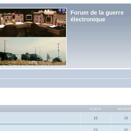
Forum de la guerre
électronique
SUJETS
MESSAG
10
16
23
32