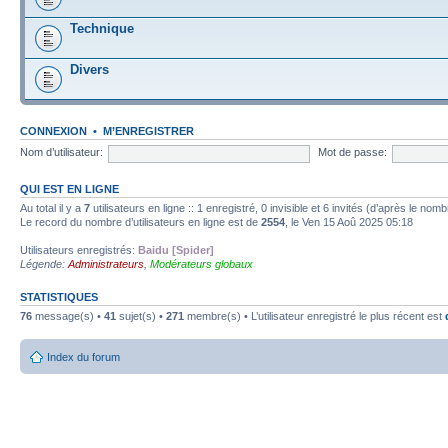
Technique
Divers
CONNEXION
•
M’ENREGISTRER
Nom d’utilisateur:
Mot de passe:
QUI EST EN LIGNE
Au total il y a
7
utilisateurs en ligne :: 1 enregistré, 0 invisible et 6 invités (d’après le nom
Le record du nombre d’utilisateurs en ligne est de
2554
, le Ven 15 Aoû 2025 05:18
Utilisateurs enregistrés:
Baidu [Spider]
Légende:
Administrateurs
,
Modérateurs globaux
STATISTIQUES
76
message(s) •
41
sujet(s) •
271
membre(s) • L’utilisateur enregistré le plus récent est
Index du forum