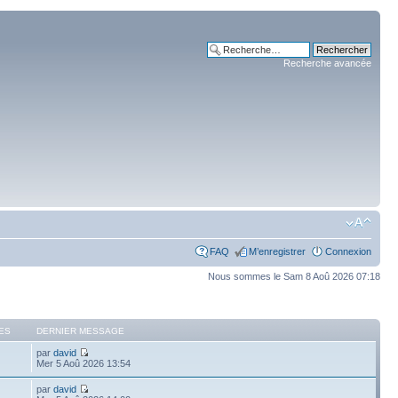
Recherche avancée
FAQ
M’enregistrer
Connexion
Nous sommes le Sam 8 Aoû 2026 07:18
ES
DERNIER MESSAGE
par
david
Mer 5 Aoû 2026 13:54
par
david