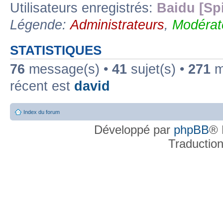
Utilisateurs enregistrés:
Baidu [Sp
Légende:
Administrateurs
,
Modérat
STATISTIQUES
76
message(s) •
41
sujet(s) •
271
me
récent est
david
Index du forum
Développé par
phpBB
® 
Traductio