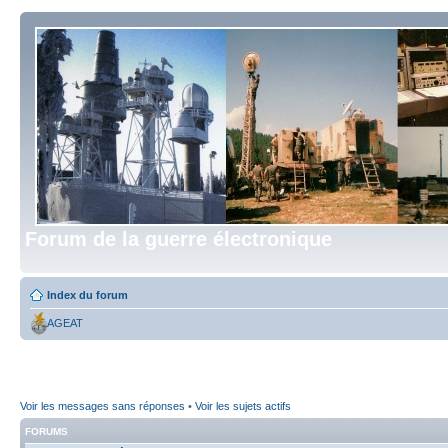
Forum de la guerre électronique
Index du forum
AGEAT
Voir les messages sans réponses
•
Voir les sujets actifs
FORUMS