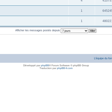
4
41075
1
64524
1
48022
Afficher les messages postés depuis
L’équipe du fo
Développé par
phpBB
® Forum Software © phpBB Group
Traduction par
phpBB-fr.com