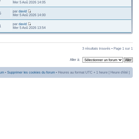
7
Mer 5 Aoû 2026 14:05
par
david
5
Mer 5 Aoû 2026 14:00
par
david
1
Mer 5 Aoû 2026 13:54
3 résultats trouvés • Page
1
sur
1
Aller à:
rum
•
Supprimer les cookies du forum
• Heures au format UTC + 1 heure [ Heure d’été ]