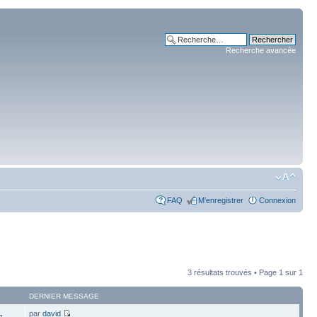
Recherche avancée
FAQ
M’enregistrer
Connexion
3 résultats trouvés • Page
1
sur
1
DERNIER MESSAGE
par
david