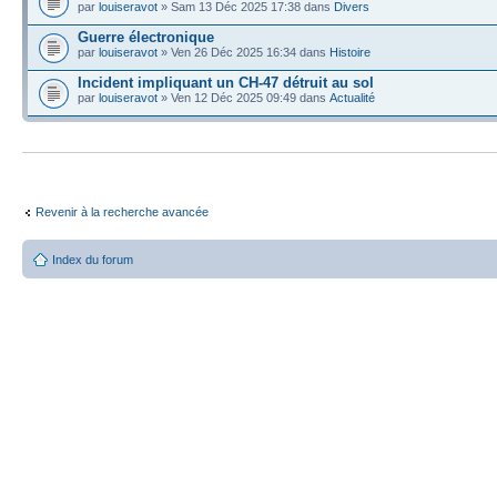
par
louiseravot
» Sam 13 Déc 2025 17:38 dans
Divers
Guerre électronique
par
louiseravot
» Ven 26 Déc 2025 16:34 dans
Histoire
Incident impliquant un CH-47 détruit au sol
par
louiseravot
» Ven 12 Déc 2025 09:49 dans
Actualité
Revenir à la recherche avancée
Index du forum