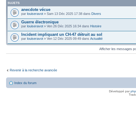
SUJETS
anecdote vécue
par
louiseravot
» Sam 13 Déc 2025 17:38 dans
Divers
Guerre électronique
par
louiseravot
» Ven 26 Déc 2025 16:34 dans
Histoire
Incident impliquant un CH-47 détruit au sol
par
louiseravot
» Ven 12 Déc 2025 09:49 dans
Actualité
Afficher les messages p
Revenir à la recherche avancée
Index du forum
Développé par
ph
Trad