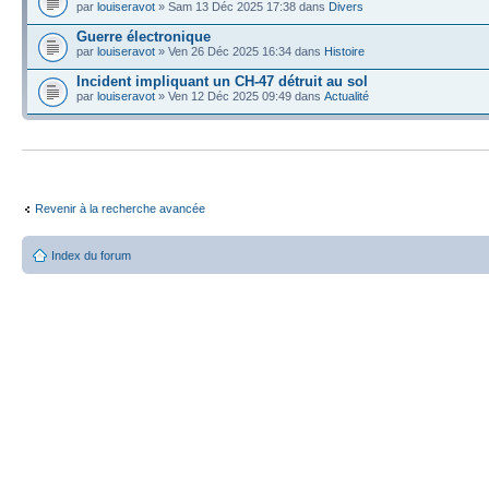
par
louiseravot
» Sam 13 Déc 2025 17:38 dans
Divers
Guerre électronique
par
louiseravot
» Ven 26 Déc 2025 16:34 dans
Histoire
Incident impliquant un CH-47 détruit au sol
par
louiseravot
» Ven 12 Déc 2025 09:49 dans
Actualité
Revenir à la recherche avancée
Index du forum