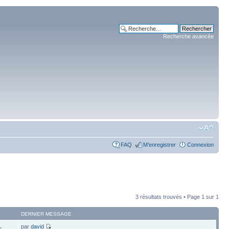
Recherche avancée
FAQ
M’enregistrer
Connexion
3 résultats trouvés • Page
1
sur
1
DERNIER MESSAGE
par
david