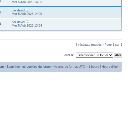
6
Mer 5 Aoû 2026 14:05
par
david
9
Mer 5 Aoû 2026 14:00
par
david
4
Mer 5 Aoû 2026 13:54
3 résultats trouvés • Page
1
sur
1
Aller à:
rum
•
Supprimer les cookies du forum
• Heures au format UTC + 1 heure [ Heure d’été ]