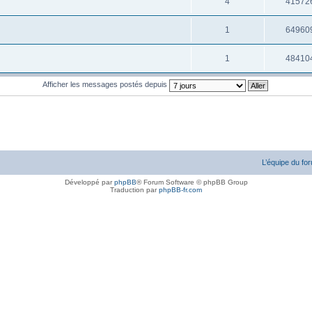
4
41572
1
64960
1
48410
Afficher les messages postés depuis
L’équipe du fo
Développé par
phpBB
® Forum Software © phpBB Group
Traduction par
phpBB-fr.com